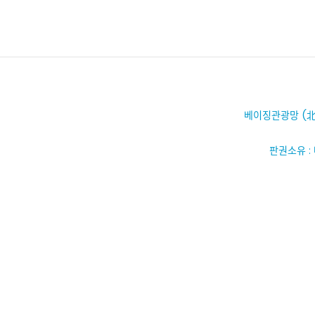
베이징관광망 (北
판권소유 :