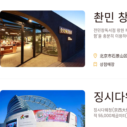
촨민 
전민창독서점 랑원 
함'을 충분히 이용하
北京市石景山区上
상점매장
징시다
징시다웨청(京西大悦
적 55,000제곱미터
포함하고 있으며, 입