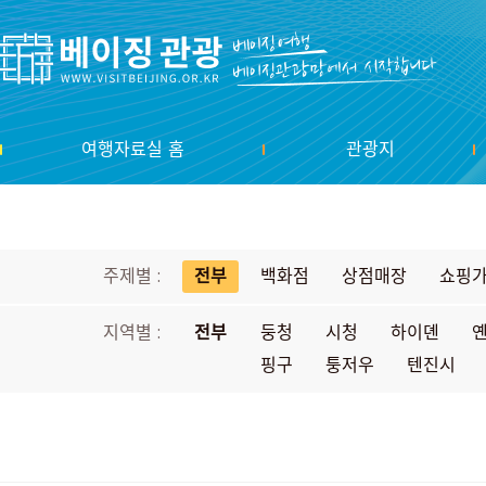
여행자료실 홈
관광지
주제별 :
전부
백화점
상점매장
쇼핑
지역별 :
전부
둥청
시청
하이뎬
핑구
퉁저우
텐진시