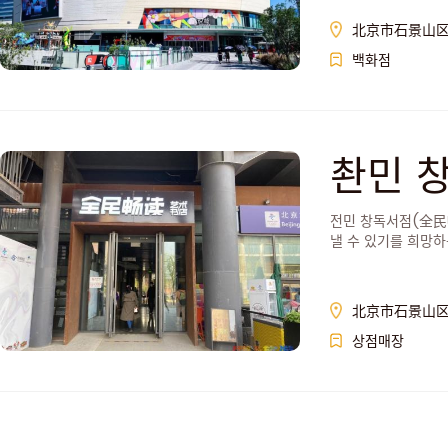
北京市石景山区阜
백화점
촨민 
전민 창독서점(全民
낼 수 있기를 희망하
北京市石景山区
상점매장