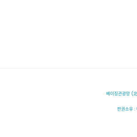
베이징관광망 (北
판권소유 :