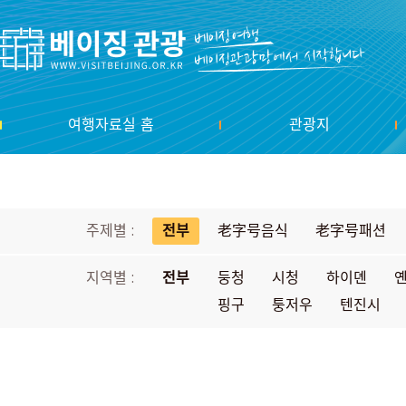
여행자료실 홈
관광지
주제별 :
전부
老字号음식
老字号패션
지역별 :
전부
둥청
시청
하이뎬
핑구
퉁저우
텐진시