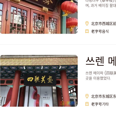
타펑러우 (泰丰楼)는
며, 과거 베이징 팔
北京市西城区前
老字号음식
쓰렌 
쓰렌 메이파 (四联美
곳을 이용했었다.
北京市东城区东
老字号기타