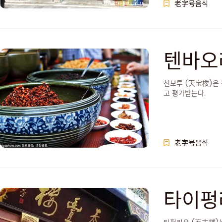
老字号음식
텐바오
천보루 (天宝楼)은 
고 평가받는다.
老字号음식
타이펑