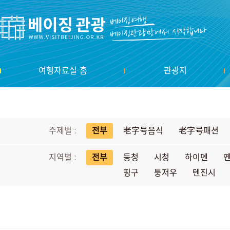
여행자료실 홈
관광지
주제별 :
전부
老字号음식
老字号패션
지역별 :
전부
둥청
시청
하이뎬
핑구
퉁저우
텐진시