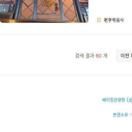
老字号음식
검색 결과
60
개
이전
베이징관광망 (北
판권소유 :