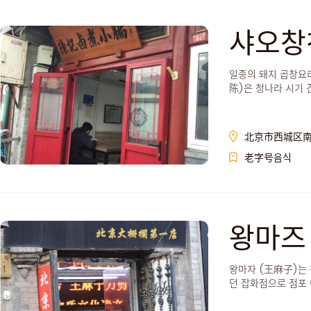
샤오창
일종의 돼지 곱창요리
陈)은 청나라 시기
北京市西城区南
老字号음식
왕마즈
왕마자 (王麻子)는 
던 잡화점으로 점포 