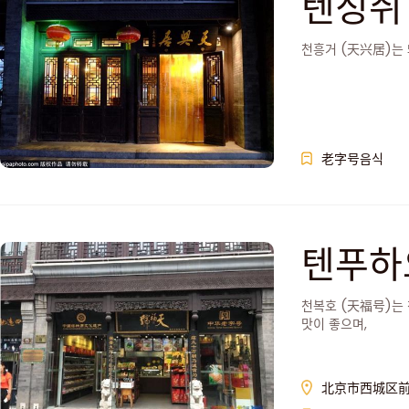
텐싱쥐
천흥거 (天兴居)는 
老字号음식
텐푸하
천복호 (天福号)는 
맛이 좋으며,
北京市西城区前