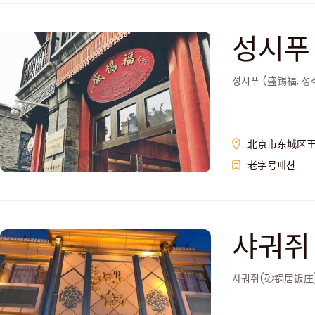
성시푸
성시푸 (盛锡福, 성
北京市东城区王
老字号패션
샤궈쥐
사궈쥐(砂锅居饭庄)