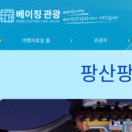
여행자료실 홈
관광지
팡산팡