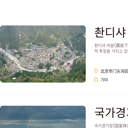
촨디샤
촨디샤 마을(爨底下村
적 특징을 가지고 있
北京市门头沟
기타
국가경
국가경기장(国家体育场