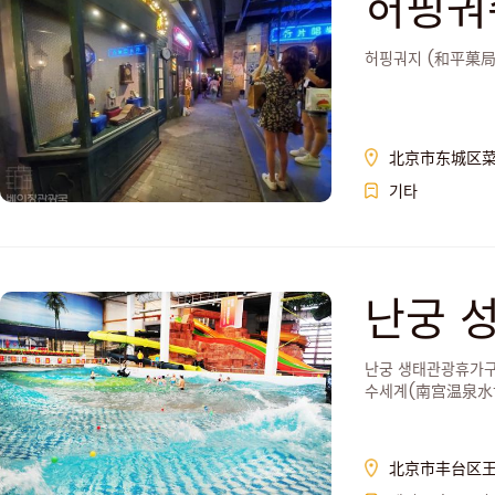
허핑궈
허핑궈지 (和平菓局)
北京市东城区菜
기타
난궁 
假区
난궁 생태관광휴가구
수세계(南宫温泉水世
있다.
北京市丰台区王