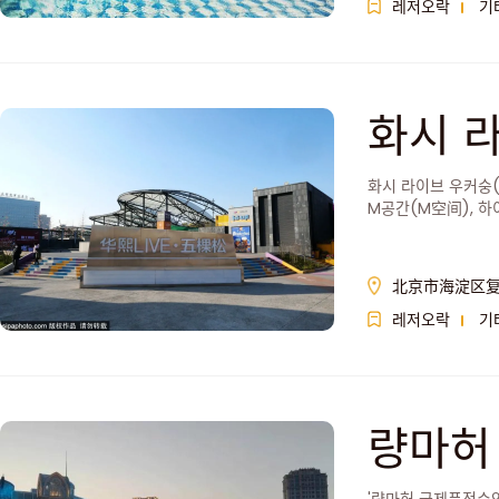
레저오락
기
화시 라
화시 라이브 우커숭(
M공간(M空间), 하
상스포츠센터(HI-I
北京市海淀区复兴
레저오락
기
량마허