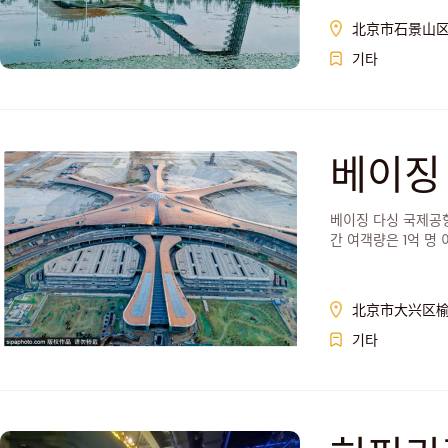
北京市石景山区
기타
베이징
베이징 다싱 국제공항
간 여객량은 1억 명 
北京市大兴区榆
기타