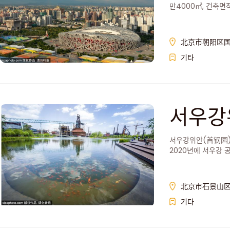
만4000㎡, 건축면적
올림픽, 패럴림픽 개
北京市朝阳区国
기타
서우강
서우강위안(首钢园)
2020년에 서우강
관, 관광경관을 구축
北京市石景山区
기타