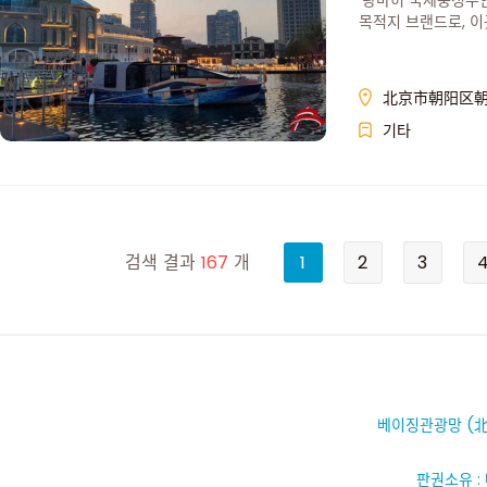
'량마허 국제풍정수
목적지 브랜드로, 이
등을 즐길 수 있는 
北京市朝阳区朝
기타
검색 결과
167
개
1
2
3
베이징관광망 (北
판권소유 :