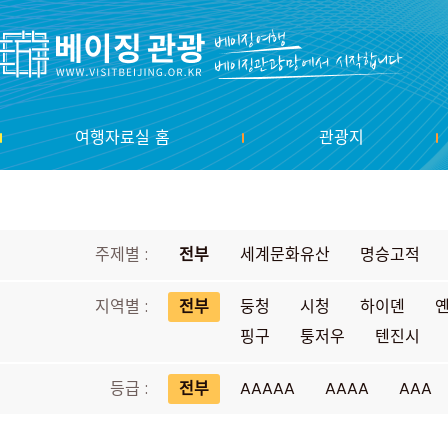
여행자료실 홈
관광지
주제별 :
전부
세계문화유산
명승고적
지역별 :
전부
둥청
시청
하이뎬
핑구
퉁저우
텐진시
등급 :
전부
AAAAA
AAAA
AAA