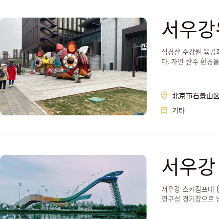
서우강
석경산 수강원 육공
다. 자연 산수 환경
北京市石景山
기타
서우강
서우강 스키점프대 
영구성 경기장으로 