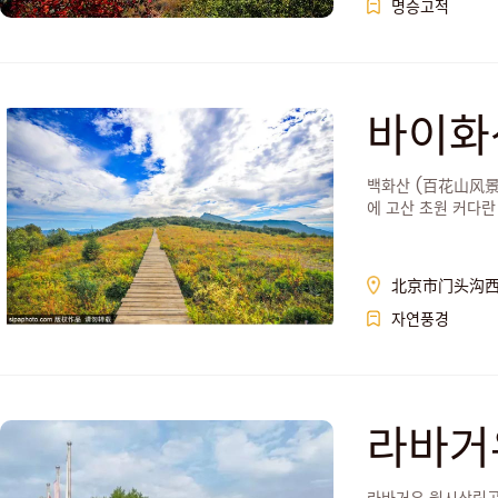
명승고적
바이화
백화산 (百花山风景区
에 고산 초원 커다란
北京市门头沟西
자연풍경
라바거