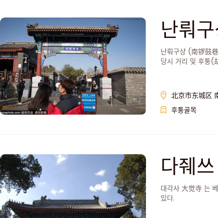
난뤄구
난뤄구샹 (南锣鼓巷 
당시 거리 및 후퉁(
北京市东城区 
후퉁골목
다줴쓰
대각사 大觉寺 는 베
있다.