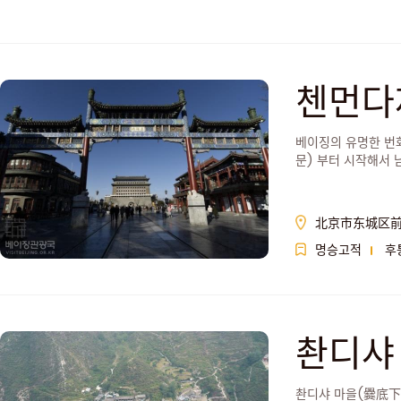
첸먼다
베이징의 유명한 번
문) 부터 시작해서 
北京市东城区
명승고적
후
촨디샤
촨디샤 마을(爨底下村