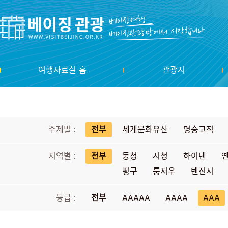
여행자료실 홈
관광지
주제별 :
전부
세계문화유산
명승고적
지역별 :
전부
둥청
시청
하이뎬
핑구
퉁저우
텐진시
등급 :
전부
AAAAA
AAAA
AAA