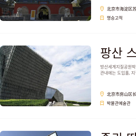
北京市海淀区苏
명승고적
팡산 
物馆
방산세계지질공원박물
관내에는 도입홀, 
北京市房山区
박물관예술관