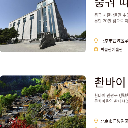
중궈 
중국 지질박물관 中国
본만 20만 점으로
北京市西城区羊
박물관예술관
촨바이
촨바이 관광구 (爨
문화마을인 촨디샤(爨
하고 있다.
北京市门头沟区