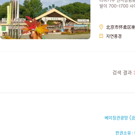
라바거우 원시삼림공
발이 700-1700 
北京市怀柔区喇
자연풍경
검색 결과
베이징관광망 (北
판권소유 :